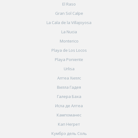
El Raso
Gran Sol Calpe
La Cala de la Villajoyosa
La Nucia
Monterico
Playa de Los Locos
Playa Poniente
Urlisa
Алтеа Хиллс
Вилла Гадея
Галера Баха
Исла де Алтеа
Кампоманес
Кап Негрет
Кумбрэ дель Соль