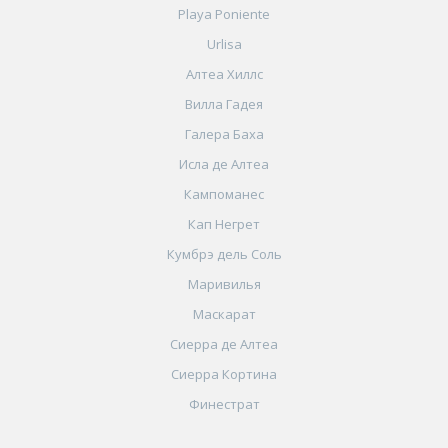
Playa Poniente
Urlisa
Алтеа Хиллс
Вилла Гадея
Галера Баха
Исла де Алтеа
Кампоманес
Кап Негрет
Кумбрэ дель Соль
Маривилья
Маскарат
Сиерра де Алтеа
Сиерра Кортина
Финестрат