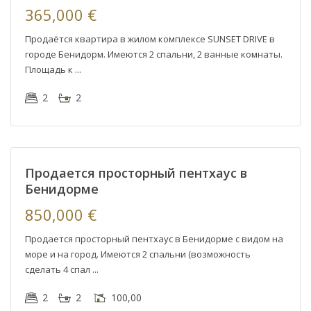
365,000 €
Продаётся квартира в жилом комплексе SUNSET DRIVE в
городе Бенидорм. Имеются 2 спальни, 2 ванные комнаты.
Площадь к
Playa
2
2
Poniente
,
Бенидорм
а
Продается просторный пентхаус в
Бенидорме
850,000 €
Продается просторный пентхаус в Бенидорме с видом на
море и на город. Имеются 2 спальни (возможность
сделать 4 спал
2
2
100,00