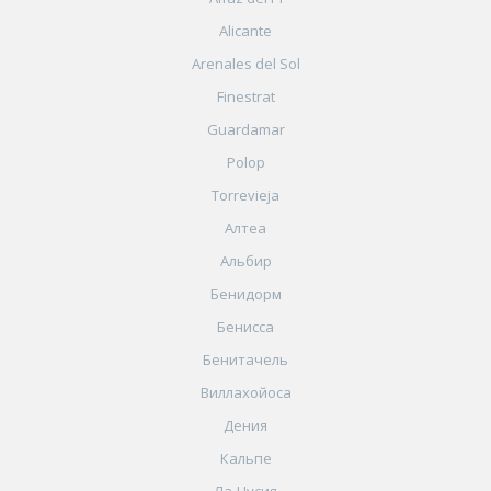
Alicante
Arenales del Sol
Finestrat
Guardamar
Polop
Torrevieja
Алтеа
Альбир
Бенидорм
Бенисса
Бенитачель
Виллахойоса
Дения
Кальпе
Ла-Нусия