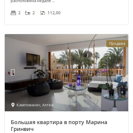
расположена недале
2
2
112,00
Продажа
Кампоманес
,
Алтеа
Большая квартира в порту Марина
Гринвич