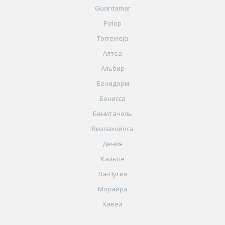
Guardamar
Polop
Torrevieja
Алтеа
Альбир
Бенидорм
Бенисса
Бенитачель
Виллахойоса
Дения
Кальпе
Ла-Нусия
Морайра
Хавеа