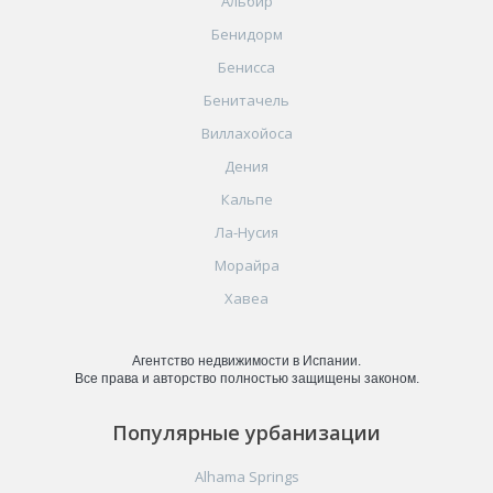
Альбир
Бенидорм
Бенисса
Бенитачель
Виллахойоса
Дения
Кальпе
Ла-Нусия
Морайра
Хавеа
Агентство недвижимости в Испании.
Все права и авторство полностью защищены законом.
Популярные урбанизации
Alhama Springs