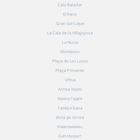
Cala Baladar
El Raso
Gran Sol Calpe
La Cala de la Villajoyosa
La Nucia
Monterico
Playa de Los Locos
Playa Poniente
Urlisa
Алтеа Хиллс
Вилла Гадея
Галера Баха
Исла де Алтеа
Кампоманес
Кап Негрет