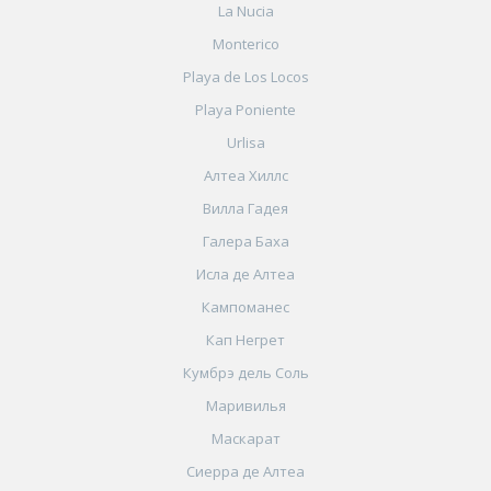
La Nucia
Monterico
Playa de Los Locos
Playa Poniente
Urlisa
Алтеа Хиллс
Вилла Гадея
Галера Баха
Исла де Алтеа
Кампоманес
Кап Негрет
Кумбрэ дель Соль
Маривилья
Маскарат
Сиерра де Алтеа