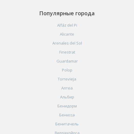
Популярные города
Alfáz del Pi
Alicante
Arenales del Sol
Finestrat
Guardamar
Polop
Torrevieja
Алтеа
Альбир
Бенидорм
Бенисса
Бенитачель
Виллахойоса