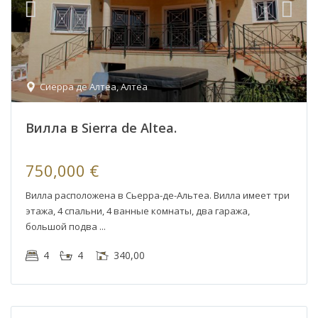
Сиерра де Алтеа
,
Алтеа
Вилла в Sierra de Altea.
750,000 €
Вилла расположена в Сьерра-де-Альтеа. Вилла имеет три
этажа, 4 спальни, 4 ванные комнаты, два гаража,
большой подва
Алтеа
4
4
340,00
Хиллс
,
Алтеа