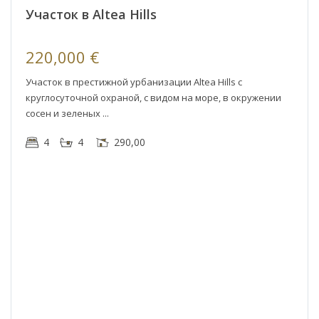
а
Участок в Altea Hills
220,000 €
Участок в престижной урбанизации Altea Hills с
круглосуточной охраной, с видом на море, в окружении
сосен и зеленых
4
4
290,00