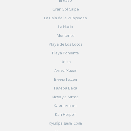
El Raso
Gran Sol Calpe
La Cala de la Villajoyosa
La Nucia
Monterico
Playa de Los Locos
Playa Poniente
Urlisa
Алтеа Хиллс
Вилла Гадея
Галера Баха
Исла де Алтеа
Кампоманес
Кап Негрет
Кумбрэ дель Соль