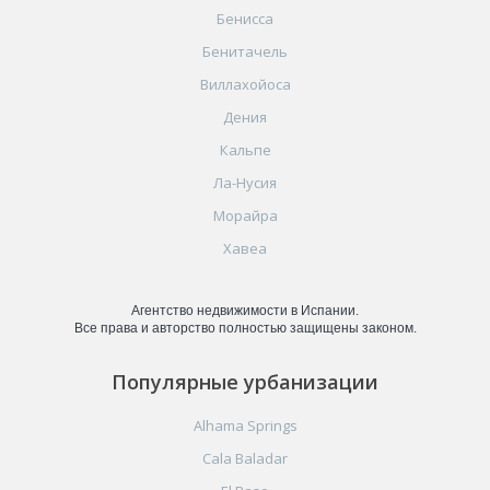
Бенисса
Бенитачель
Виллахойоса
Дения
Кальпе
Ла-Нусия
Морайра
Хавеа
Агентство недвижимости в Испании.
Все права и авторство полностью защищены законом.
Популярные урбанизации
Alhama Springs
Cala Baladar