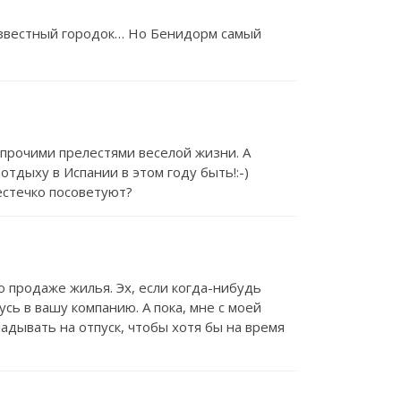
 известный городок… Но Бенидорм самый
 прочими прелестями веселой жизни. А
отдыху в Испании в этом году быть!:-)
естечко посоветуют?
 продаже жилья. Эх, если когда-нибудь
сь в вашу компанию. А пока, мне с моей
ладывать на отпуск, чтобы хотя бы на время