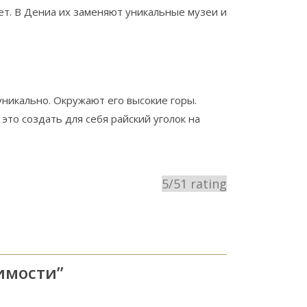
ет. В Дениа их заменяют уникальные музеи и
уникально. Окружают его высокие горы.
это создать для себя райский уголок на
5
/
5
1
rating
жимости
”