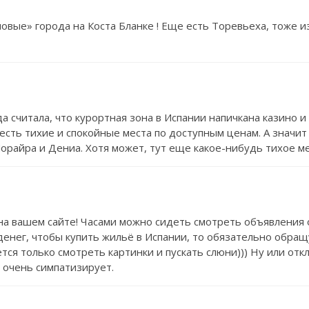
повые» города на Коста Бланке ! Еще есть Торевьеха, тоже
а считала, что курортная зона в Испании напичкана казино и
есть тихие и спокойные места по доступным ценам. А значит 
орайра и Дениа. Хотя может, тут еще какое-нибудь тихое м
а вашем сайте! Часами можно сидеть смотреть объявления о
денег, чтобы купить жильё в Испании, то обязательно обращу
тся только смотреть картинки и пускать слюни))) Ну или отк
а очень симпатизирует.