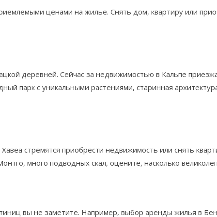
риемлемыми ценами на жилье. Снять дом, квартиру или при
ацкой деревней. Сейчас за недвижимостью в Кальпе приезж
дный парк с уникальными растениями, старинная архитектура
 Хавеа стремятся приобрести недвижимость или снять кварт
 Монтго, много подводных скал, оцените, насколько великол
тиниц вы не заметите. Например, выбор аренды жилья в Бен