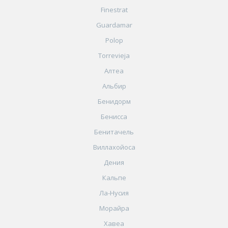
Finestrat
Guardamar
Polop
Torrevieja
Алтеа
Альбир
Бенидорм
Бенисса
Бенитачель
Виллахойоса
Дения
Кальпе
Ла-Нусия
Морайра
Хавеа