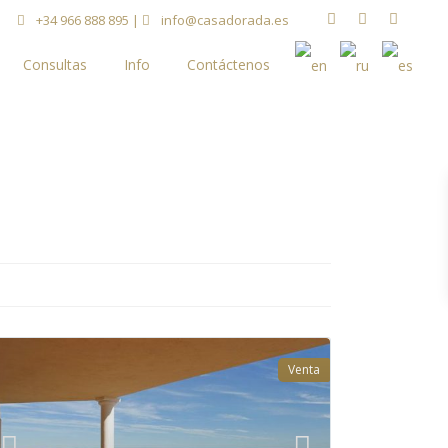
+34 966 888 895
|
info@casadorada.es
Consultas
Info
Contáctenos
Venta