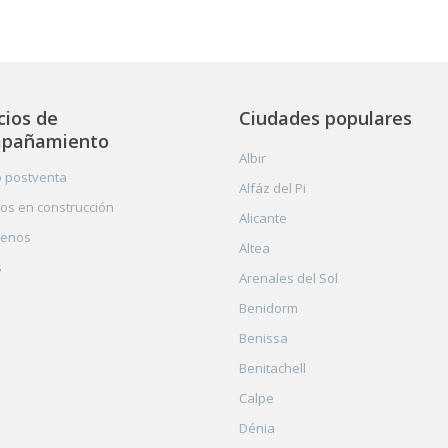
cios de
Ciudades populares
pañamiento
Albir
o postventa
Alfáz del Pi
os en construcción
Alicante
tenos
Altea
s
Arenales del Sol
Benidorm
Benissa
Benitachell
Calpe
Dénia