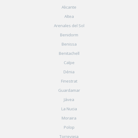
Alicante
Altea
Arenales del Sol
Benidorm
Benissa
Benitachell
Calpe
Dénia
Finestrat
Guardamar
Jávea
La Nucia
Moraira
Polop
Torrevieja