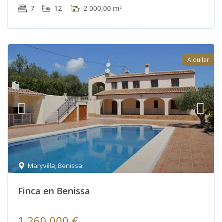
7
12
2 000,00 m
2
Alquiler
Maryvilla
,
Benissa
Finca en Benissa
1,260,000 €