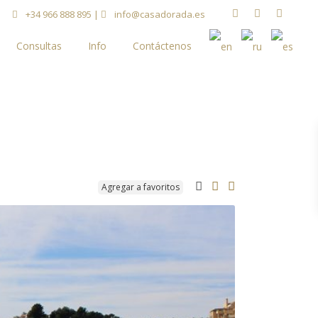
+34 966 888 895
|
info@casadorada.es
Consultas
Info
Contáctenos
Agregar a favoritos