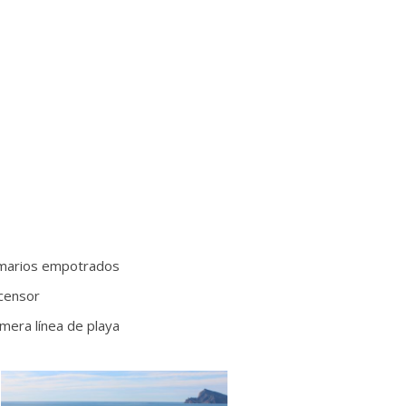
marios empotrados
censor
imera línea de playa