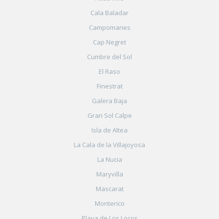
Cala Baladar
Campomanes
Cap Negret
Cumbre del Sol
El Raso
Finestrat
Galera Baja
Gran Sol Calpe
Isla de Altea
La Cala de la Villajoyosa
La Nucia
Maryvilla
Mascarat
Monterico
Playa de Los Locos