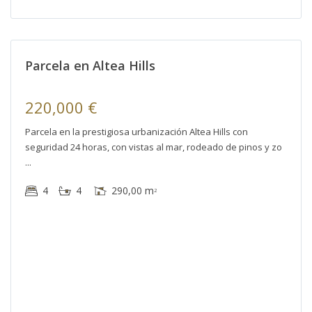
Hills
,
Altea
a
Parcela en Altea Hills
220,000 €
Parcela en la prestigiosa urbanización Altea Hills con
seguridad 24 horas, con vistas al mar, rodeado de pinos y zo
4
4
290,00 m
2