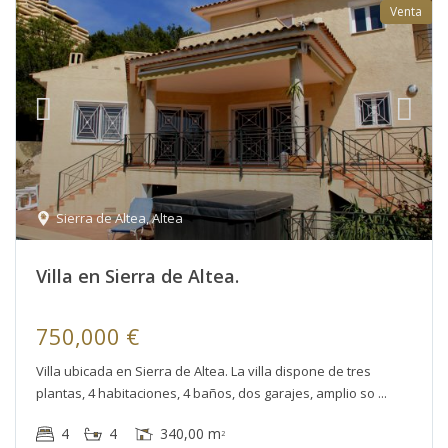
Venta
Sierra de Altea
,
Altea
Villa en Sierra de Altea.
750,000 €
Villa ubicada en Sierra de Altea. La villa dispone de tres
plantas, 4 habitaciones, 4 baños, dos garajes, amplio so
Altea
4
4
340,00 m
2